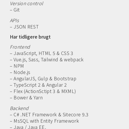
Version control
– Git
APIs
– JSON REST
Har tidligere brugt
Frontend
– JavaScript, HTML 5 & CSS 3
– Vue.js, Sass, Tailwind & webpack
– NPM
– Node.js
– AngularJS, Gulp & Bootstrap
– TypeScript 2 & Angular 2
– Flex (ActionSctipt 3 & MXML)
– Bower & Yarn
Backend
– C# .NET Framework & Sitecore 9.3
– MsSQL with Entity Framework
– Java / Java EE.